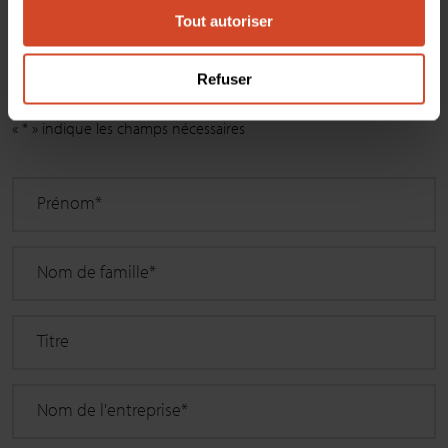
d'informations ?
Tout autoriser
Veuillez sélectionner un ou plusieurs produits.
Refuser
Sélectionnez
«
*
» indique les champs nécessaires
Prénom
*
Nom de famille
*
Titre
Nom de l'entreprise
*