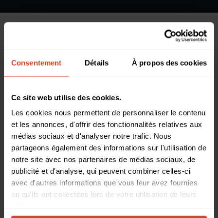
DISTRIBUTEUR
BOUTIQUE EN LIGNE
Consentement
Détails
À propos des cookies
/ THE STREAMING GUYS
AUSTRALIE
Ce site web utilise des cookies.
Les cookies nous permettent de personnaliser le contenu
et les annonces, d'offrir des fonctionnalités relatives aux
médias sociaux et d'analyser notre trafic. Nous
Veuillez remplir le formulaire et un représentant local
partageons également des informations sur l'utilisation de
vous contactera au sujet des produits que vous avez
notre site avec nos partenaires de médias sociaux, de
sélectionnés.
publicité et d'analyse, qui peuvent combiner celles-ci
avec d'autres informations que vous leur avez fournies
ou qu'ils ont collectées lors de votre utilisation de leurs
services.
Sur quel(s) produit(s) souhaitez-vous obtenir plus