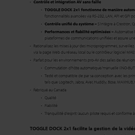
Contrôle et intégration AV sans faille
TOGGLE DOCK 2x1 fonctionne de manière autono
fonctionnalités avancées via RS-232, LAN, API et GPI p
Contrôle unifié du système –
S'intègre à Crestron, 
Performances et fiabilité optimisées –
Automatise l
plateformes de communications unifiées et assure un
Rationalisez les mises à jour des microprogrammes, surveillez l
via la page Web du réseau local ou le contrôleur logiciel M
Parfait pour les environnements pro-AV des salles de réunion
Commutation d'hôte automatique/manuelle (INO-BUTT
Testé et compatible de par sa conception avec les prin
tels que Logitech, Jabra, AVer, Huddly, Bose, MAXHUB, P
Fabriqué au Canada
Qualité
Fiabilité
Tranquillité d'esprit (aucun pilote requis et conforme 
TOGGLE DOCK 2x1 facilite la gestion de la vi