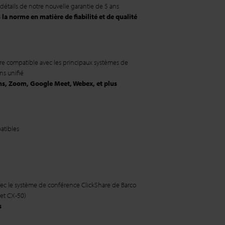
détails de notre nouvelle garantie de 5 ans
la norme en matière de fiabilité et de qualité
re compatible avec les principaux systèmes de
s unifié
ms, Zoom, Google Meet, Webex, et plus
atibles
ec le système de conférence ClickShare de Barco
 et CX-50)
s