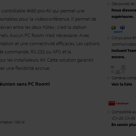
>
Découvrez les 
contrôlable 4K60 pro-AV qui permet une
Nous élevons 
supérieures.
ortables pour la vidéoconférence. Il permet de
cran entre les deux hôtes ; c'est la station
onnels. Aucun PC Room n'est nécessaire. Avec
>
Conçu pour êt
tation et une connectivité efficaces. Les options
communication
Incluant Tea
 de commande, RS-232 ou API) et la
encore.
ur les installateurs AV. Cette solution garantit
c une flexibilité accrue.
>
Caméras comp
 réunion sans PC Room!
Voir la liste
>
Compatible av
(CX-20, CX-30
mentation 100 W
En savoir plu