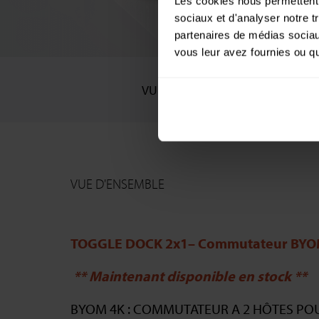
Les cookies nous permettent d
sociaux et d'analyser notre t
partenaires de médias sociaux
vous leur avez fournies ou qu'
VUE D'ENSEMBLE
SOLUTIONS
VUE D'ENSEMBLE
TOGGLE DOCK 2x1–
Commutateur BYOM 
** Maintenant disponible en stock **
BYOM 4K : COMMUTATEUR A 2 HÔTES POU