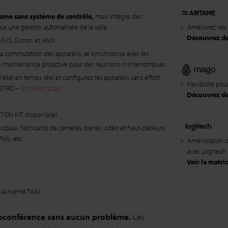
me sans système de contrôle,
mais intègre des
>
Améliorez vos
our une gestion automatisée de la salle
Découvrez des
Q-SYS, Extron et AMX
a commutation des appareils, se synchronise avec les
e maintenance proactive pour des réunions ininterrompues.
'état en temps réel et configurez les appareils sans effort
>
Flexibilité po
AESTRO –
En savoir plus !
Découvrez des
ON KIT disponible).
cipaux fabricants de caméras, barres vidéo et haut-parleurs,
oly, etc.
>
Amélioration d
avec Logitech
Voir la matric
à la norme TAA)
déoconférence sans aucun problème.
Les