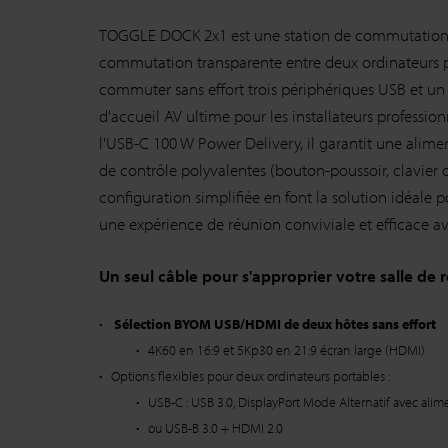
TOGGLE DOCK 2x1 est une station de commutation 
commutation transparente entre deux ordinateurs p
commuter sans effort trois périphériques USB et un é
d'accueil AV ultime pour les installateurs professi
l'USB-C 100 W Power Delivery, il garantit une alimen
de contrôle polyvalentes (bouton-poussoir, clavier
configuration simplifiée en font la solution idéale po
une expérience de réunion conviviale et efficace ave
Un seul câble pour s'approprier votre salle de
Sélection BYOM USB/HDMI de deux hôtes sans effort
4K60 en 16:9 et 5Kp30 en 21:9 écran large (HDMI)
Options flexibles pour deux ordinateurs portables :
USB-C : USB 3.0, DisplayPort Mode Alternatif avec ali
ou USB-B 3.0 + HDMI 2.0