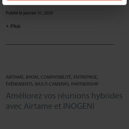
Publié le janvier 31, 2025
+ Plus
AIRTAME, BYOM, COMPATIBILITÉ, ENTREPRISE,
ÉVÉNEMENTS, MULTI-CAMERAS, PARTNERSHIP
Améliorez vos réunions hybrides
avec Airtame et INOGENI