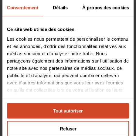
ÉVÉNEMENTS
HETMA
LENOVO
LOGICIEL
LOGITECH
MAXHUB
Consentement
Détails
À propos des cookies
MULTI-CAMERAS
MULTIPLE CAMÉRAS
NOUVELLES DE L'ÉQUIPE
PARTNERSHIP
PRO AV
Q-SYS COMPATIBLE
TEAMS
WEBEX
ZOOM
Ce site web utilise des cookies.
Les cookies nous permettent de personnaliser le contenu
et les annonces, d'offrir des fonctionnalités relatives aux
médias sociaux et d'analyser notre trafic. Nous
partageons également des informations sur l'utilisation de
AIRTAME, BYOM, ENTREPRISE, ÉVÉNEMENTS, LOGICIEL,
notre site avec nos partenaires de médias sociaux, de
NOUVELLES DE L'ÉQUIPE, PARTNERSHIP, PRO AV
publicité et d'analyse, qui peuvent combiner celles-ci
avec d'autres informations que vous leur avez fournies
INOGENI et AIRTAME renforcent
ou qu'ils ont collectées lors de votre utilisation de leurs
leur partenariat avec des
services.
démonstrations en direct à l’ISE
Tout autoriser
2025
Refuser