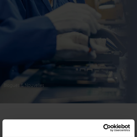
Blogues & Nouvelles
TOUT
AIRTAME
BARCO CLICKSHARE COMPATIBLE
BYOM
CISCO
COMPATIBILITÉ
COMPATIBLE BARCO CLICKSHARE
CONVERTISSEUR
CRESTRON
ENTREPRISE
ENTREPRISE