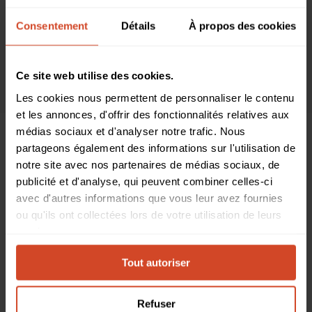
CONVERTISSEUR
CRESTRON
ENTREPRISE
ENTREPRISE
ÉVÉNEMENTS
HETMA
LENOVO
LOGICIEL
LOGITECH
MAXHUB
Consentement
Détails
À propos des cookies
MULTI-CAMERAS
MULTIPLE CAMÉRAS
NOUVELLES DE L'ÉQUIPE
PARTNERSHIP
PRO AV
Q-SYS COMPATIBLE
TEAMS
WEBEX
ZOOM
Ce site web utilise des cookies.
Les cookies nous permettent de personnaliser le contenu
et les annonces, d'offrir des fonctionnalités relatives aux
médias sociaux et d'analyser notre trafic. Nous
partageons également des informations sur l'utilisation de
BYOM, COMPATIBILITÉ, PARTNERSHIP, Q-SYS COMPATIBLE
notre site avec nos partenaires de médias sociaux, de
publicité et d'analyse, qui peuvent combiner celles-ci
Améliorer l’intégration AV :
avec d'autres informations que vous leur avez fournies
compatibilité entre TOGGLE
ou qu'ils ont collectées lors de votre utilisation de leurs
services.
ROOMS d’INOGENI et Q-SYS
Tout autoriser
Refuser
Publié le septembre 5, 2024