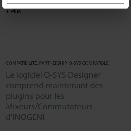
+ Plus
COMPATIBILITÉ, PARTNERSHIP, Q-SYS COMPATIBLE
Le logiciel Q-SYS Designer
comprend maintenant des
plugins pour les
Mixeurs/Commutateurs
d'INOGENI