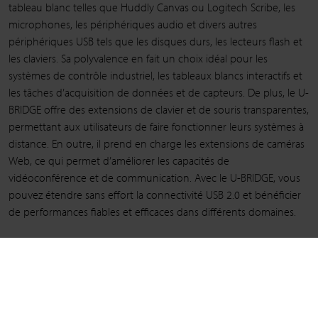
tableau blanc telles que Huddly Canvas ou Logitech Scribe, les
microphones, les périphériques audio et divers autres
périphériques USB tels que les disques durs, les lecteurs flash et
les claviers. Sa polyvalence en fait un choix idéal pour les
systèmes de contrôle industriel, les tableaux blancs interactifs et
les tâches d’acquisition de données et de capteurs. De plus, le U-
BRIDGE offre des extensions de clavier et de souris transparentes,
permettant aux utilisateurs de faire fonctionner leurs systèmes à
distance. En outre, il prend en charge les extensions de caméras
Web, ce qui permet d’améliorer les capacités de
vidéoconférence et de communication. Avec le U-BRIDGE, vous
pouvez étendre sans effort la connectivité USB 2.0 et bénéficier
de performances fiables et efficaces dans différents domaines.
Lien vers les appareils compatibles