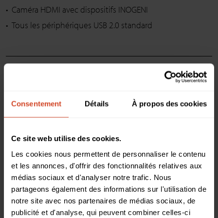
Caméra HDMI avec dispositifs INOGENI
Tous les périphériques USB 2.0 standard
Extension des dispositifs INOGENI USB
2.0 vers le PC Host
Consentement
Détails
À propos des cookies
Le U-BRIDGE permet de connecter une caméra ou un appareil
INOGENI USB 2.0 à n’importe quel PC ou système de
Ce site web utilise des cookies.
vidéoconférence tel que Microsoft Teams Rooms (MTR), Zoom
Les cookies nous permettent de personnaliser le contenu
Rooms, CODECs ou Room PC de systèmes de vidéoconférence
et les annonces, d'offrir des fonctionnalités relatives aux
tels que Lenovo, Poly, Crestron, Cisco, Logitech, Q-SYS et Barco.
médias sociaux et d'analyser notre trafic. Nous
partageons également des informations sur l'utilisation de
Étendez le BYOM
(Bring your own meeting – faites votre
notre site avec nos partenaires de médias sociaux, de
vidéoconférence) à l’ordinateur portable avec le
TOGGLE
et le
U-
publicité et d'analyse, qui peuvent combiner celles-ci
BRIDGE
.