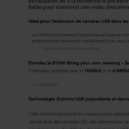
installateurs AV à la recherche d’une ex
fiable pour maintenir une vidéo d’excellen
Idéal pour l’extension de caméras USB dans les
Le U-BRIDGE est entièrement compatible avec toutes les cam
professionnel tels que Huddly, HuddleCamHD, AVer, Jabra, Lo
Voir toutes les caméras compatibles
Étendez le BYOM (Bring your own meeting – fa
l’ordinateur portable avec le
TOGGLE
et le
U-BRID
Voir l'application
Technologie
Extreme
USB polyvalente et épro
Cette technologie prend en charge tous les périphé
utilisée avec des caméras USB, des caméras pour t