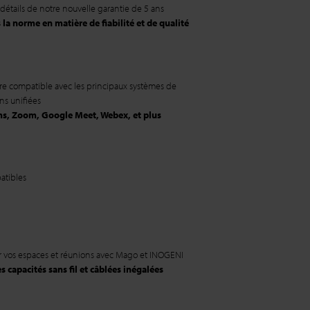
détails de notre nouvelle garantie de 5 ans
la norme en matière de fiabilité et de qualité
re compatible avec les principaux systèmes de
s unifiées
ms, Zoom, Google Meet, Webex, et plus
atibles
ur vos espaces et réunions avec Mago et INOGENI
 capacités sans fil et câblées inégalées