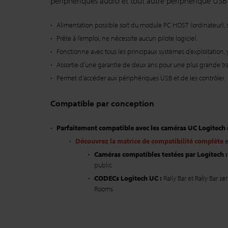
périphériques audio et tout autre périphérique USB (
Alimentation possible soit du module PC HOST (ordinateur), 
Prête à l’emploi, ne nécessite aucun pilote logiciel.
Fonctionne avec tous les principaux systèmes d’exploitation
Assortie d’une garantie de deux ans pour une plus grande tran
Permet d’accéder aux périphériques USB et de les contrôler.
Compatible par conception
Parfaitement compatible avec les caméras UC Logitech
Découvrez la matrice de compatibilité complète
e
Caméras compatibles testées par Logitech 
public
CODECs Logitech UC :
Rally Bar et Rally Bar
Rooms