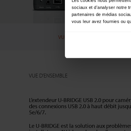
Les cookies nous permettent d
sociaux et d'analyser notre t
partenaires de médias sociaux
vous leur avez fournies ou qu'
VUE D'ENSEMBLE
SOLUTIONS
VUE D'ENSEMBLE
L’extendeur U-BRIDGE USB 2.0 pour camér
des connexions USB 2.0 à haut débit jusqu
5e/6/7.
Le U-BRIDGE est la solution aux problèmes