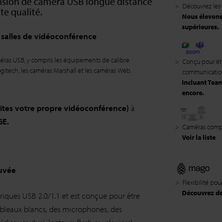
tension de caméra USB longue distance
>
Découvrez les 
te qualité.
Nous élevons 
supérieures.
 salles de vidéoconférence
éras USB, y compris les équipements de calibre
>
Conçu pour êt
gitech, les caméras Marshall et les caméras Web.
communication
Incluant Tea
encore.
ites votre propre vidéoconférence)
à
GE.
>
Caméras comp
Voir la liste
uvée
>
Flexibilité po
Découvrez des
riques USB 2.0/1.1 et est conçue pour être
ableaux blancs, des microphones, des