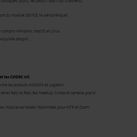
disques durs, lecteurs flash ou claviers).
soit du module DEVICE (le périphérique).
, y compris Windows, macOS et Linux.
quillité d’esprit.
 et les CODEC UC
ntre les produits INOGENI et Logitech.
:
séries Rally et Rally Bar, MeetUp, Scribe et caméras grand
 series (Appliance Mode), Roommate, pour MTR et Zoom