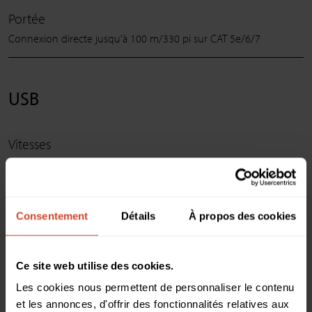
Portée
Connexion directe jusqu’à 100 m/330 pi sur CAT 5e/6/7
USB
Vitesses
USB 2.0 : jusqu’à 480 Mo/s
USB 1.1 : jusqu’à 12 Mo/s
Consentement
Détails
À propos des cookies
Extendeur PC Host
Ce site web utilise des cookies.
Connecteur USB
Les cookies nous permettent de personnaliser le contenu
et les annonces, d'offrir des fonctionnalités relatives aux
1 prise USB de type B