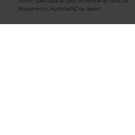
cordon spécifique au pays (Amérique du Nord, UE,
Royaume-Uni, Australie/NZ ou Japon)