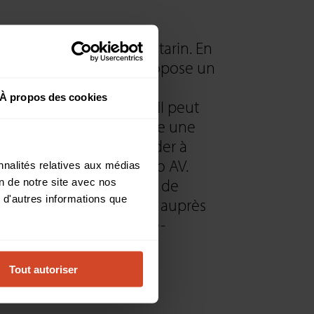
x de nous associer à Starin. En
ion bien gérée, Starin propose un
complet de solutions
À propos des cookies
uelles l’offre d’INOGENI peut
érimentée de Starin offre une
ur ajoutée pour nous aider à
marché avec le canal Pro AV.
nnalités relatives aux médias
e profiter de la portée de
on de notre site avec nos
 d'autres informations que
 valeur de notre marque auprès
 déclaré Jeff Meyer, vice-
O) chez INOGENI.
Tout autoriser