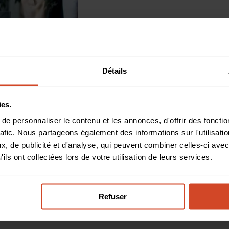
« Nous sommes très heureu
plus d’être une organisat
portefeuille de produits 
Détails
complémentaires avec lesq
être vendue. L’équipe exp
approche de vente à vale
ies.
développer davantage le 
e personnaliser le contenu et les annonces, d'offrir des fonctio
Nous sommes impatients d
rafic. Nous partageons également des informations sur l'utilisati
, de publicité et d'analyse, qui peuvent combiner celles-ci avec
Starin pour augmenter la
ils ont collectées lors de votre utilisation de leurs services.
des revendeurs Pro AV », a
président des ventes (CR
Refuser