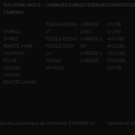
SOLUTIONS MULTI-
COMMUTATEURS
EXTENDEURS
CONVERTISS
CAMÉRAS
TOGGLE ROOMS
U-BRIDGE
IP2USB
SHARE2U
XT
USB-C
U-CAM
SHARE2
TOGGLE ROOMS
U-BRIDGE 3
4KXUSB3
REMOTE SHARE
TOGGLE DOCK
WP
4K2USB3
CAMTRACK
2×1
U-BRIDGE 3
HD2USB3
IP2USB
TOGGLE
U-BRIDGE
SDI2USB3
CAM230
4KX-PLUS
DVIUSB
CAM300
REMOTE CAM300
LE est une marque de commerce d'INOGENI Inc.
Garantie et po