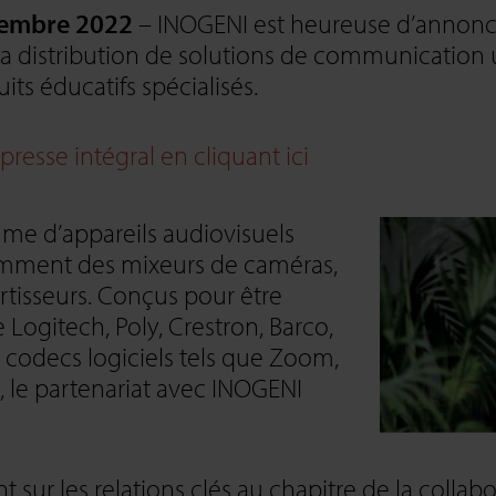
vembre 2022
– INOGENI est heureuse d’annoncer
a distribution de solutions de communication u
ts éducatifs spécialisés.
esse intégral en cliquant ici
e d’appareils audiovisuels
tamment des mixeurs de caméras,
tisseurs. Conçus pour être
 Logitech, Poly, Crestron, Barco,
s codecs logiciels tels que Zoom,
 le partenariat avec INOGENI
 sur les relations clés au chapitre de la collabo